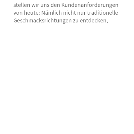
stellen wir uns den Kundenanforderungen
von heute: Nämlich nicht nur traditionelle
Geschmacksrichtungen zu entdecken,
sondern auch exotische, innovative
Kreationen, die jedes Convenience-Food zur
Spezialität machen.
Unser Schwerpunkt liegt auf Marinaden,
Saucen, Würzölen, Würzpasten und
wirtschaftlichen Trockencompounds.
Scheid SAUCEN lassen sich vielfältig
einsetzen und sind eine ideale Ergänzung zu
fast jedem Gericht. Ob herzhaft oder lieblich,
die einzelnen Komponenten sind
harmonisch aufeinander abgestimmt und
sorgen für eine optimale
Geschmacksrichtung.