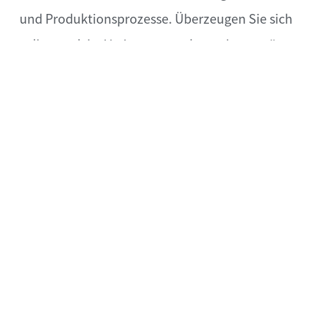
und Produktionsprozesse. Überzeugen Sie sich
selbst, welche Variante – trocken oder pastös –
am besten zu Ihren Anforderungen in
Produktion und Verkauf passt.
Beide Versionen, ob als trockenes Topping oder
ölbasierte Würzpaste sind geschmacklich
unschlagbar und ein Highlight in jeder Back-
oder Bedientheke!
Scheid AG & Co. KG