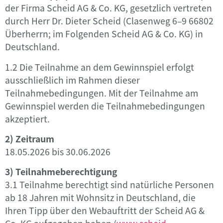
der Firma Scheid AG & Co. KG, gesetzlich vertreten
durch Herr Dr. Dieter Scheid (Clasenweg 6–9 66802
Überherrn; im Folgenden Scheid AG & Co. KG) in
Deutschland.
1.2 Die Teilnahme an dem Gewinnspiel erfolgt
ausschließlich im Rahmen dieser
Teilnahmebedingungen. Mit der Teilnahme am
Gewinnspiel werden die Teilnahmebedingungen
akzeptiert.
2) Zeitraum
18.05.2026 bis 30.06.2026
3) Teilnahmeberechtigung
3.1 Teilnahme berechtigt sind natürliche Personen
ab 18 Jahren mit Wohnsitz in Deutschland, die
Ihren Tipp über den Webauftritt der Scheid AG &