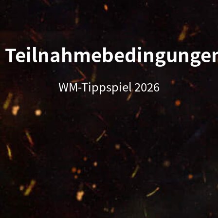
Teilnahmebedingunge
WM-Tippspiel 2026