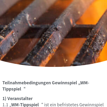
Teilnahmebedingungen Gewinnspiel „WM-
Tippspiel“
1) Veranstalter
1.1 „
WM-Tippspiel
“ ist ein befristetes Gewinnspiel